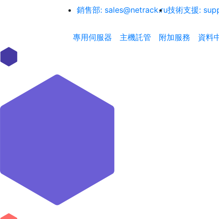
銷售部:
sales@netrack.ru
技術支援:
sup
專用伺服器
主機託管
附加服務
資料