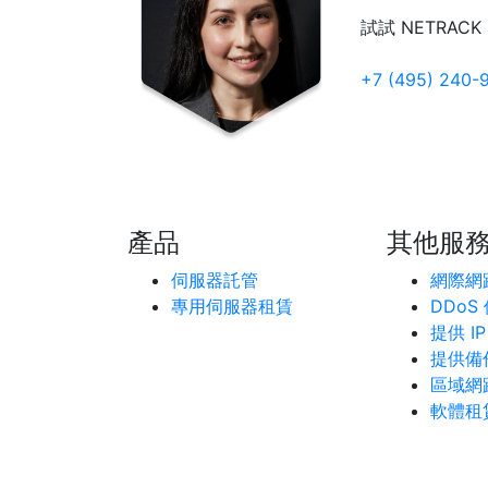
試試 NETRACK
+7 (495) 240-
產品
其他服
伺服器託管
網際網
專用伺服器租賃
DDoS
提供 I
提供備
區域網
軟體租