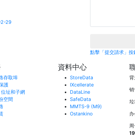
92-29
點擊「提交請求」按
務
資料中心
路存取埠
StoreData
背
 保護
IXcellerate
销
P 位址和子網
DataLine
份空間
SafeData
垃
路
ММТS-9 (М9)
賃
Ostankino
办
周
19