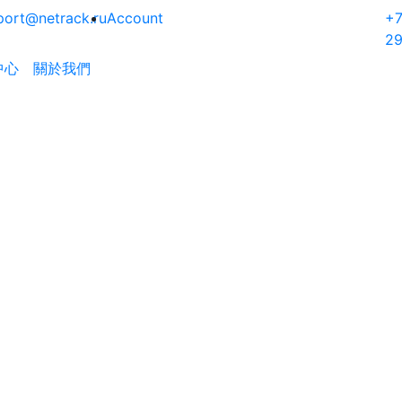
port@netrack.ru
Account
+7
2
中心
關於我們